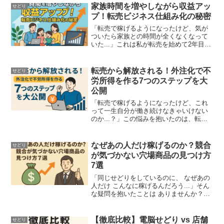
家族時間を増やしながら収益アッ
せどり
プ！転売ビジネス仕組み化の秘密
「転売で稼げるようになったけど、気が
ついたら家族との時間が全くなくなって
いた...」これは私が転売を始めて2年目に
直面した深刻な問題でした。妻からは
「最近あなた、仕事ばかりで家族のこと
を見てくれない」と言われ、子どもたち
転売から解放される！外注化で不
せどり
は「パパはいつもパソ...
労所得を作る7つのステップを大
公開
「転売で稼げるようになったけど、これ
って一生自分が働き続けなきゃいけない
のか...？」この悩みを抱いたのは、転売
を始めて3年目のことでした。毎日朝から
晩まで転売作業に追われ、売上は順調に
伸びているものの「これは労働収入であ
なぜあの人だけ稼げるのか？競合
せどり
って、不労所得では...
が気づかない穴場商品の見つけ方
7選
「同じせどりをしているのに、 なぜあの
人だけ こんなに稼げるんだろう...」そん
な疑問を抱いたことは ありませんか？実
は私も、 せどりを始めた頃は 価格競争に
巻き込まれて 利益率5%なんて日も あり
ました。しかし、ある日 気づいたんで
【徹底比較】電脳せどり vs 店舗
せどり