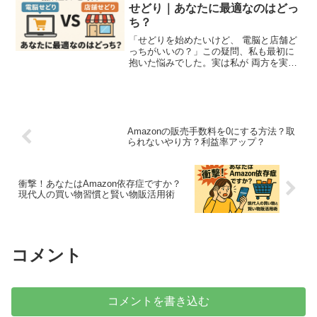
す。稼...
せどり｜あなたに最適なのはどっ
ち？
「せどりを始めたいけど、 電脳と店舗ど
っちがいいの？」この疑問、私も最初に
抱いた悩みでした。実は私が 両方を実践
してきた結果、 それぞれに明確な 向き不
向きがあることが 分かったのです。今回
は電脳せどりと 店舗せどりの違いを 徹底
比較し、...
Amazonの販売手数料を0にする方法？取
られないやり方？利益率アップ？
衝撃！あなたはAmazon依存症ですか？
現代人の買い物習慣と賢い物販活用術
コメント
コメントを書き込む