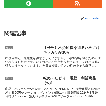
wpmaster
関連記事
【号外】不労所得を得るためには
せどり
キッカケがある。
私は自動化・組織化を得意としていますが、不労所得を得るための仕
組み作りも得意です。いくつかの不労所得を得ていて、それが複数の
収入の柱となっています。今日は複数の収入の柱の中でも爆発力のあ
るものを１つ紹介します。単なる転売か？と思った方もいら...
転売・せどり 電脳 利益商品
せどり
その1
商品：バッテリーAmazon ASIN：B07PM2WDBP楽天市場との価格
差：8620円ヤフーショッピングとの価格差：8620円※2024年8月10
日時点Amazon：楽天バッテリー 2WEYソーラーパネル BA-SP40W
太陽光 太陽...