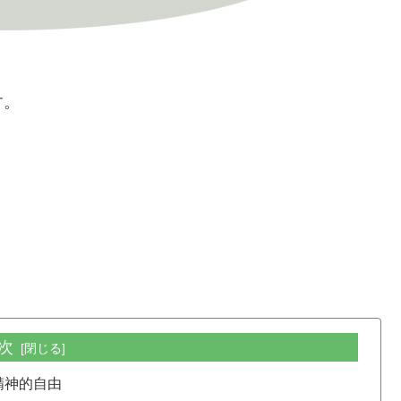
す。
次
精神的自由