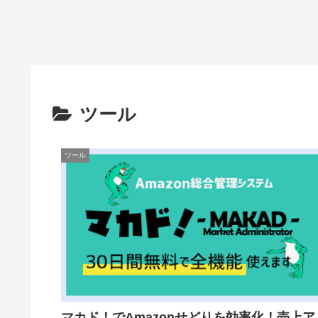
ツール
ツール
マカド！でAmazonせどりを効率化！売上ア