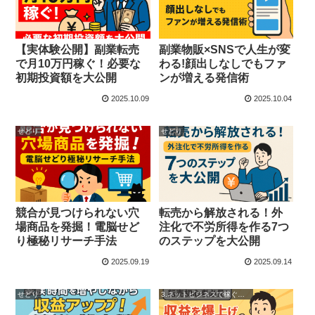
【実体験公開】副業転売
副業物販×SNSで人生が変
で月10万円稼ぐ！必要な
わる!顔出しなしでもファ
初期投資額を大公開
ンが増える発信術
2025.10.09
2025.10.04
せどり
せどり
競合が見つけられない穴
転売から解放される！外
場商品を発掘！電脳せど
注化で不労所得を作る7つ
り極秘リサーチ手法
のステップを大公開
2025.09.19
2025.09.14
せどり
3.ネットビジネスで稼ぐ方法