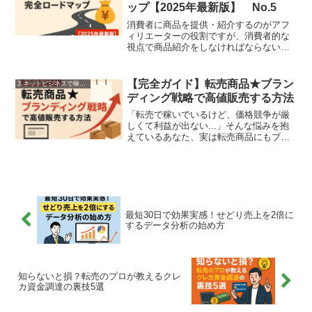
ップ【2025年最新版】 No.5
消費者に商品を提供・紹介するのがアフ
ィリエーターの役割ですが、消費者的な
視点で商品紹介をしなければならないと
いうのが大前提です。販売ページに書い
てあるようなことを羅列するのはアフィ
リエーターの役割ではありません。それ
【完全ガイド】転売商品★ブラン
3.ネットビジネスで稼ぐ方法
が理解できれば、副業でも月収100万円以
ディング戦略で高値販売する方法
上は稼げるようになります。
「転売で稼いでいるけど、価格競争が厳
しくて利益が出ない...」そんな悩みを抱
えているあなた、実は転売商品にもブラ
ンディングという武器があるんです。私
が転売を始めて2年目、月収50万円に到達
した頃、深刻な壁にぶつかりました。競
合が増え、価格競...
最短30日で効果実感！せどり売上を2倍に
するデータ分析の始め方
知らないと損？転売のプロが教えるクレ
カ資金調達の裏技5選