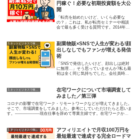
円稼ぐ！必要な初期投資額を大公
開
「転売を始めたいけど、いくら必要な
の？」これは、私が転売セミナーや相談
会で最も多く受ける質問です。2014年に
転売を始めた時、私の手元にあった資金
はたった5万円でした。妻からは「そんな
少ないお金で本当に稼げるの？」と半信
副業物販×SNSで人生が変わる!顔
3.ネットビジネスで稼ぐ方法
半疑の目で見られてい...
出しなしでもファンが増える発信
術
「SNSで発信したいけど、顔出しは絶対
に無理…」そう思っていませんか?私も最
初は全く同じ気持ちでした。会社員時代
の名残もあって、顔を出してビジネスを
するなんて考えられなかったんです。で
も今、私はSNSを活用して物販ビジネス
在宅ワークについて市場調査して
3.ネットビジネスで稼ぐ方法
を展開し、顔出しな...
みました／第三弾
コロナの影響で在宅ワーク・リモートワークなどが増えてきました。
そこで、市場調査をしてみました。参考にしていただけたらと思いま
す。--------------------現在仕事を辞めて専業主婦です。在宅ワークから
連想する仕事は私個人の意見で...
アフィリエイトで月収100万円を
3.ネットビジネスで稼ぐ方法
最短最速で達成する完全ロードマ