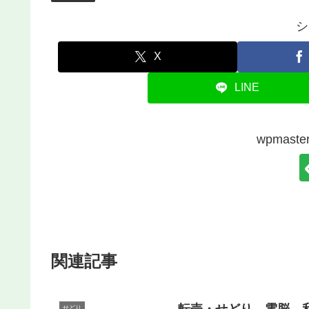
シ
X
LINE
wpmas
関連記事
転売・せどり 電脳 
せどり