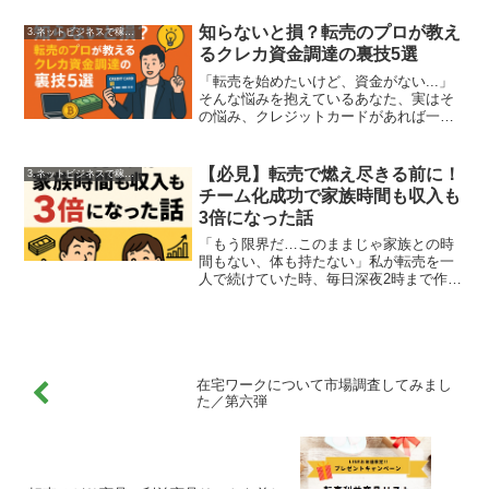
転売・せどりで成功を収めた ノアです。
現在も月収100万円以上を 安定して稼ぎ
知らないと損？転売のプロが教え
3.ネットビジネスで稼ぐ方法
続けています...
るクレカ資金調達の裏技5選
「転売を始めたいけど、資金がない...」
そんな悩みを抱えているあなた、実はそ
の悩み、クレジットカードがあれば一瞬
で解決できるかもしれません。私は2014
年から転売・せどりの世界に足を踏み入
れ、今でも現役で月収100万円以上を稼ぎ
【必見】転売で燃え尽きる前に！
3.ネットビジネスで稼ぐ方法
続けています...
チーム化成功で家族時間も収入も
3倍になった話
「もう限界だ…このままじゃ家族との時
間もない、体も持たない」私が転売を一
人で続けていた時、毎日深夜2時まで作業
しながらこんな風に思っていました。あ
なたも同じような状況で悩んでいません
か？一人転売の限界に直面した日々転売
を始めて3年目、月収は...
在宅ワークについて市場調査してみまし
た／第六弾