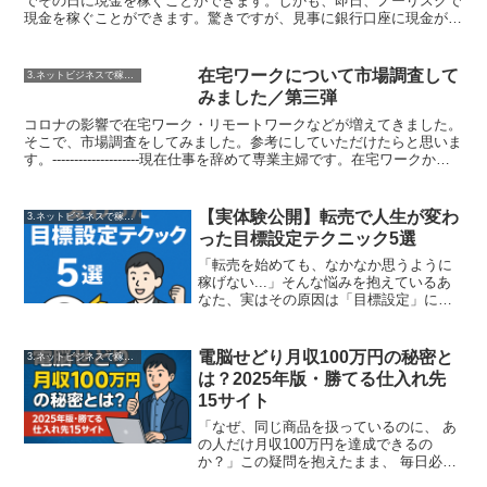
でその日に現金を稼ぐことができます。しかも、即日、ノーリスクで
現金を稼ぐことができます。驚きですが、見事に銀行口座に現金が入
ってきます。但し、既に〇〇している人は無理ですので、一...
在宅ワークについて市場調査して
3.ネットビジネスで稼ぐ方法
みました／第三弾
コロナの影響で在宅ワーク・リモートワークなどが増えてきました。
そこで、市場調査をしてみました。参考にしていただけたらと思いま
す。--------------------現在仕事を辞めて専業主婦です。在宅ワークから
連想する仕事は私個人の意見で...
【実体験公開】転売で人生が変わ
3.ネットビジネスで稼ぐ方法
った目標設定テクニック5選
「転売を始めても、なかなか思うように
稼げない...」そんな悩みを抱えているあ
なた、実はその原因は「目標設定」にあ
るかもしれません。私は2014年に転売を
始めた時、最初の3ヶ月間はほとんど利益
が出ませんでした。しかし、ある転売セ
電脳せどり月収100万円の秘密と
3.ネットビジネスで稼ぐ方法
ミナーで学んだ...
は？2025年版・勝てる仕入れ先
15サイト
「なぜ、同じ商品を扱っているのに、 あ
の人だけ月収100万円を達成できるの
か？」この疑問を抱えたまま、 毎日必死
にリサーチを続けている あなたへ。私は