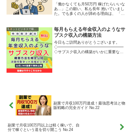
「働かなくても月50万円 稼げたらいいな
あ...」この願い、私も長年 抱いていまし
た。でも多くの人が諦める理由は、 「そ
んなの夢物語でしょ？」 と思い込んでい
るから。実際に私が3年かけて 構築した
不労所得の仕組みは、 今では月平均53万
毎月もらえる年金収入のようなサ
3.ネットビジネスで稼ぐ方法
円を...
ブスク収入の構築方法
今日もご訪問ありがとうございます。
◇━━━━━━━━━━━━━━━━━
◇サブスク収入の構築がいかに重要なこ
とだと認識した事例がいくつか挙げま
す。①知人のAさんが起業独立して数か月
後に病気になって仕事が出来なくて無収
入になった話②友人であるサ...
副業で月収100万円達成！最強思考法と物
販戦略の完全ガイド No.22
副業で月収100万円以上は軽く稼いで、自
分で稼ぐという道を切り開こう No.24