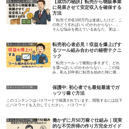
【成功の秘訣】転売から物販事業
3.ネットビジネスで稼ぐ方法
に発展させて安定収入を確保する
方法
「転売で月収100万円は達成したけど、こ
の先どうすればいいのかわからない...」
そんな悩みを抱えているあなた、実はそ
の悩みこそが次のステージへ進むサイン
なんです。私は2014年から転売を始め、
2018年頃から本格的に物販事業への転換
転売初心者必見！収益を爆上げす
3.ネットビジネスで稼ぐ方法
を図りま...
るツール組み合わせの秘密テクニ
ック
「転売ツールって種類が多すぎて、どれ
を選べばいいのかわからない...」この悩
み、私も10年前に転売を始めた時に痛感
しました。リサーチツール、価格改定ツ
ール、在庫管理ツール、出品ツール...数
え切れないほどのツールがあり、それぞ
保護中: 初心者でも最短最速でガ
3.ネットビジネスで稼ぐ方法
れ月額料金もか...
ッツリ稼ぐ方法
このコンテンツはパスワードで保護されています。閲覧するには以下
にパスワードを入力してください。 パスワード:
働かずに月50万稼ぐ仕組み｜現実
3.ネットビジネスで稼ぐ方法
的な不労所得の作り方完全ガイド