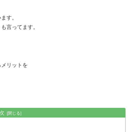
います。
とも言ってます。
るメリットを
次