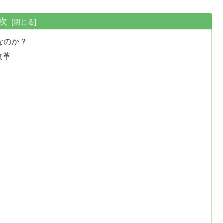
次
なのか？
改革