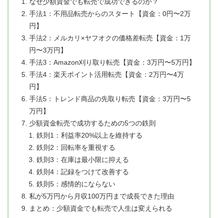
なぜ少額資金でも転売で成功できるのか？
手法1：不用品転売からのスタート【資金：0円〜2万
円】
手法2：メルカリ×ヤフオクの価格差転売【資金：1万
円〜3万円】
手法3：Amazon刈り取り転売【資金：3万円〜5万円】
手法4：楽天ポイント活用転売【資金：2万円〜4万
円】
手法5：トレンド商品の先取り転売【資金：3万円〜5
万円】
少額資金転売で成功するための5つの鉄則
鉄則1：利益率20%以上を維持する
鉄則2：回転率を重視する
鉄則3：在庫は最小限に抑える
鉄則4：記録をつけて改善する
鉄則5：感情的にならない
私が5万円から月収100万円まで成長できた理由
まとめ：少額資金でも転売で人生は変えられる